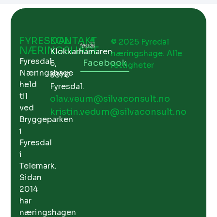
FYRESDAL
KONTAKT
© 2025 Fyredal
NÆRINGSHAGE
Klokkarhamaren
næringshage. Alle
Fyresdal
Facebook
6,
rettigheter
Næringshage
3870
held
Fyresdal.
til
olav.veum@silvaconsult.no
ved
kristin.vedum@silvaconsult.no
Bryggeparken
i
Fyresdal
i
Telemark.
Sidan
2014
har
næringshagen