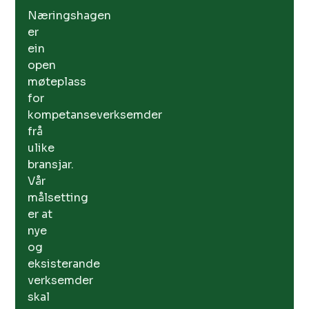
Næringshagen
er
ein
open
møteplass
for
kompetanseverksemder
frå
ulike
bransjar.
Vår
målsetting
er at
nye
og
eksisterande
verksemder
skal