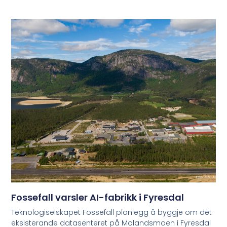
Fossefall varsler AI-fabrikk i Fyresdal
Teknologiselskapet Fossefall planlegg å byggje om det
eksisterande datasenteret på Molandsmoen i Fyresdal