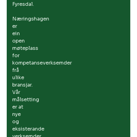
Fyresdal.
Næringshagen
er
ein
open
møteplass
for
kompetanseverksemder
frå
ulike
bransjar.
Vår
målsetting
er at
nye
og
eksisterande
verksemder