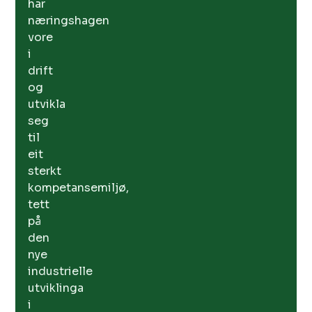
har
næringshagen
vore
i
drift
og
utvikla
seg
til
eit
sterkt
kompetansemiljø,
tett
på
den
nye
industrielle
utviklinga
i