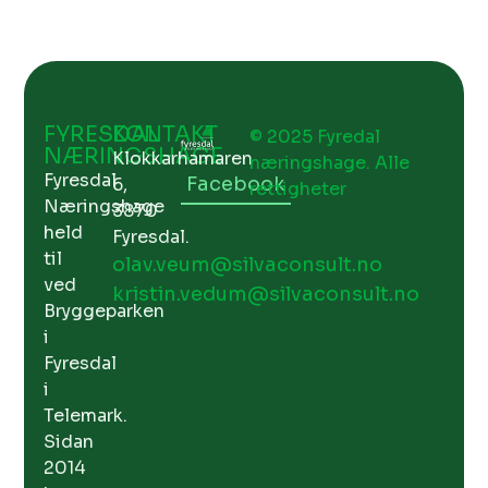
FYRESDAL
KONTAKT
© 2025 Fyredal
NÆRINGSHAGE
Klokkarhamaren
næringshage. Alle
Fyresdal
Facebook
6,
rettigheter
Næringshage
3870
held
Fyresdal.
til
olav.veum@silvaconsult.no
ved
kristin.vedum@silvaconsult.no
Bryggeparken
i
Fyresdal
i
Telemark.
Sidan
2014