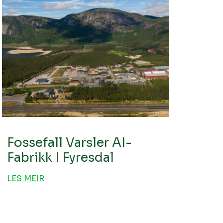
Fossefall Varsler AI-
Fabrikk I Fyresdal
LES MEIR