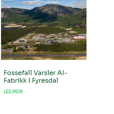
Fossefall Varsler AI-
Fabrikk I Fyresdal
LES MEIR