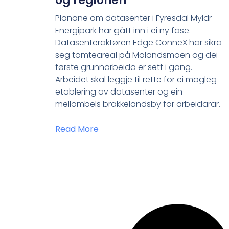
og regionen
Planane om datasenter i Fyresdal Myldr
Energipark har gått inn i ei ny fase.
Datasenteraktøren Edge ConneX har sikra
seg tomteareal på Molandsmoen og dei
første grunnarbeida er sett i gang.
Arbeidet skal leggje til rette for ei mogleg
etablering av datasenter og ein
mellombels brakkelandsby for arbeidarar.
Read More